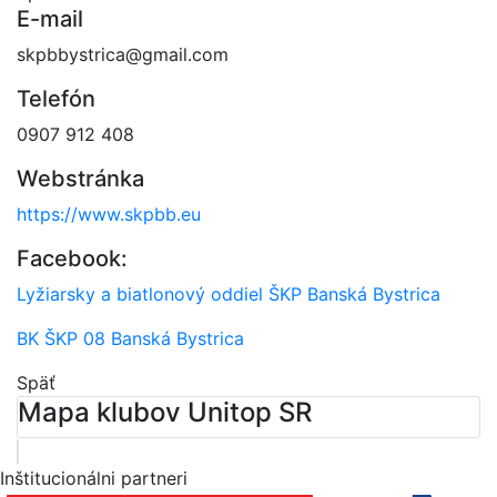
E-mail
skpbbystrica@gmail.com
Telefón
0907 912 408
Webstránka
https://www.skpbb.eu
Facebook:
Lyžiarsky a biatlonový oddiel ŠKP Banská Bystrica
BK ŠKP 08 Banská Bystrica
Späť
Mapa klubov Unitop SR
Leaflet
| ©
OpenStreetMap
contributors
×
+
Športový klub polície pri OR PZ Martin
Inštitucionálni partneri
Komenského 4056/2, 036 48 Martin