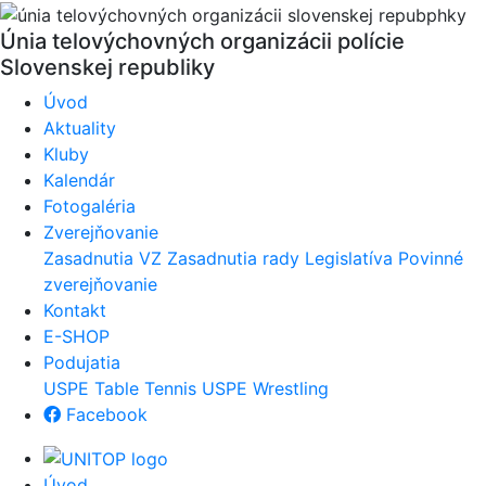
Únia telovýchovných organizácii polície
Slovenskej republiky
Úvod
Aktuality
Kluby
Kalendár
Fotogaléria
Zverejňovanie
Zasadnutia VZ
Zasadnutia rady
Legislatíva
Povinné
zverejňovanie
Kontakt
E-SHOP
Podujatia
USPE Table Tennis
USPE Wrestling
Facebook
Úvod