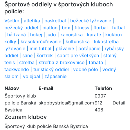
Športové oddiely v športových kluboch
polície:
Všetko
|
atletika
|
basketbal
|
bežecké lyžovanie
|
bežecký oddiel
|
biatlon
|
box
|
fitness
|
florbal
|
futbal
|
hádzaná
|
hokej
|
judo
|
kanoistika
|
karate
|
kickbox
|
kolky
|
krasokorčuľovanie
|
kulturistika
|
lukostreľba
|
lyžovanie
|
minifutbal
|
plávanie
|
potápanie
|
rybársky
oddiel
|
sane
|
šortrek
|
šport pre všetkých
|
stolný
tenis
|
streľba
|
streľba z brokovnice
|
tabata
|
taekwondo
|
turistický oddiel
|
vodné pólo
|
vodný
slalom
|
volejbal
|
zápasenie
Názov
E-mail
Telefón
Športový klub
0907
polície Banská
skpbbystrica@gmail.com
912
Detail
Bystrica
408
Zoznam klubov
Športový klub polície Banská Bystrica