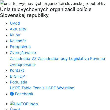
Únia telovýchovných organizácii polície
Slovenskej republiky
Úvod
Aktuality
Kluby
Kalendár
Fotogaléria
Zverejňovanie
Zasadnutia VZ
Zasadnutia rady
Legislatíva
Povinné
zverejňovanie
Kontakt
E-SHOP
Podujatia
USPE Table Tennis
USPE Wrestling
Facebook
Úvod