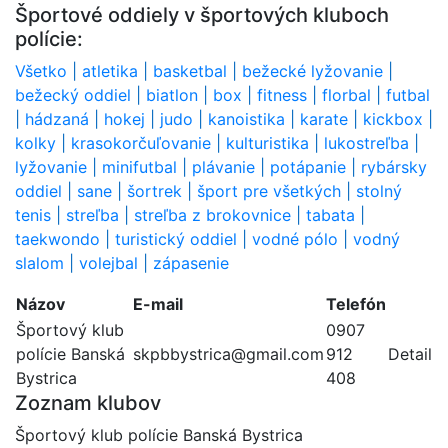
Športové oddiely v športových kluboch
polície:
Všetko
|
atletika
|
basketbal
|
bežecké lyžovanie
|
bežecký oddiel
|
biatlon
|
box
|
fitness
|
florbal
|
futbal
|
hádzaná
|
hokej
|
judo
|
kanoistika
|
karate
|
kickbox
|
kolky
|
krasokorčuľovanie
|
kulturistika
|
lukostreľba
|
lyžovanie
|
minifutbal
|
plávanie
|
potápanie
|
rybársky
oddiel
|
sane
|
šortrek
|
šport pre všetkých
|
stolný
tenis
|
streľba
|
streľba z brokovnice
|
tabata
|
taekwondo
|
turistický oddiel
|
vodné pólo
|
vodný
slalom
|
volejbal
|
zápasenie
Názov
E-mail
Telefón
Športový klub
0907
polície Banská
skpbbystrica@gmail.com
912
Detail
Bystrica
408
Zoznam klubov
Športový klub polície Banská Bystrica