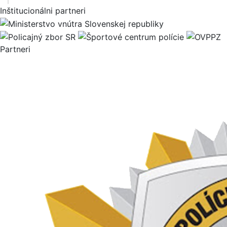
+
Športový klub polície pri OR PZ Martin
Inštitucionálni partneri
Komenského 4056/2, 036 48 Martin
−
Partneri