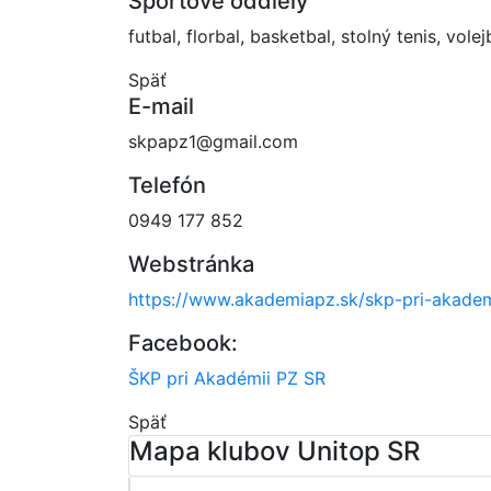
Športové oddiely
futbal, florbal, basketbal, stolný tenis, volej
Späť
E-mail
skpapz1@gmail.com
Telefón
0949 177 852
Webstránka
https://www.akademiapz.sk/skp-pri-akademi
Facebook:
ŠKP pri Akadémii PZ SR
Späť
Mapa klubov Unitop SR