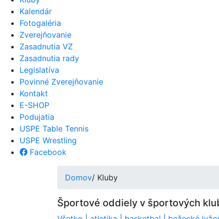
Kalendár
Fotogaléria
Zverejňovanie
Zasadnutia VZ
Zasadnutia rady
Legislatíva
Povinné Zverejňovanie
Kontakt
E-SHOP
Podujatia
USPE Table Tennis
USPE Wrestling
Facebook
Domov
/ Kluby
Športové oddiely v športových klub
Všetko
|
atletika
|
basketbal
|
bežecké lyžo