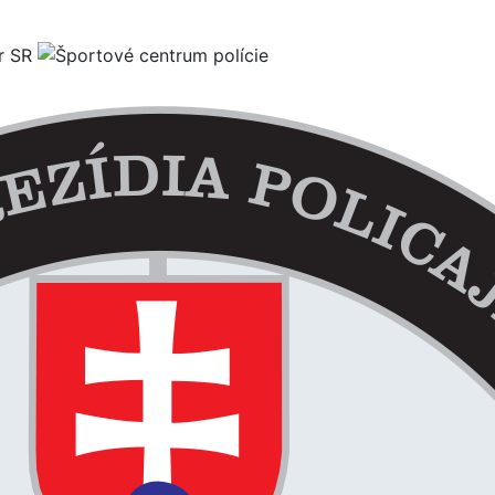
×
Športový klub polície pri OR PZ Martin
Komenského 4056/2, 036 48 Martin