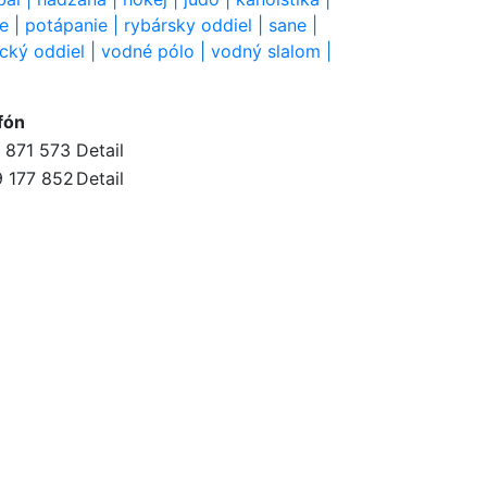
ie
|
potápanie
|
rybársky oddiel
|
sane
|
ický oddiel
|
vodné pólo
|
vodný slalom
|
fón
 871 573
Detail
 177 852
Detail