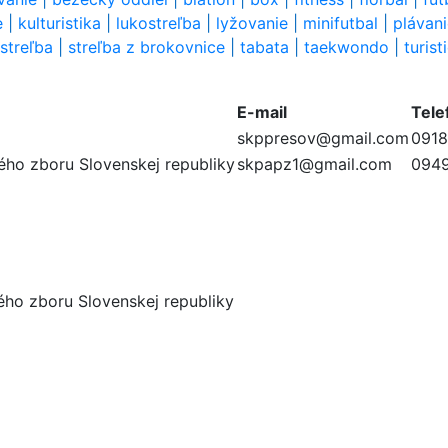
e
|
kulturistika
|
lukostreľba
|
lyžovanie
|
minifutbal
|
plávan
streľba
|
streľba z brokovnice
|
tabata
|
taekwondo
|
turist
E-mail
Tele
skppresov@gmail.com
0918
ného zboru Slovenskej republiky
skpapz1@gmail.com
0949
ného zboru Slovenskej republiky