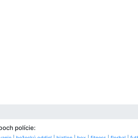
och polície:
vanie
|
bežecký oddiel
|
biatlon
|
box
|
fitness
|
florbal
|
fut