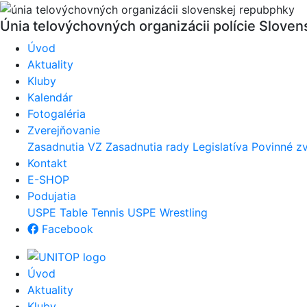
Únia telovýchovných organizácii polície
Slovens
Úvod
Aktuality
Kluby
Kalendár
Fotogaléria
Zverejňovanie
Zasadnutia VZ
Zasadnutia rady
Legislatíva
Povinné zv
Kontakt
E-SHOP
Podujatia
USPE Table Tennis
USPE Wrestling
Facebook
Úvod
Aktuality
Kluby