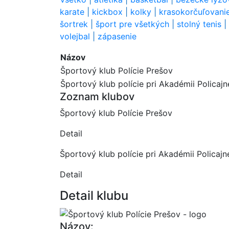
karate
|
kickbox
|
kolky
|
krasokorčuľovani
šortrek
|
šport pre všetkých
|
stolný tenis
|
volejbal
|
zápasenie
Názov
Športový klub Polície Prešov
Športový klub polície pri Akadémii Policaj
Zoznam klubov
Športový klub Polície Prešov
Detail
Športový klub polície pri Akadémii Policaj
Detail
Detail klubu
Názov: