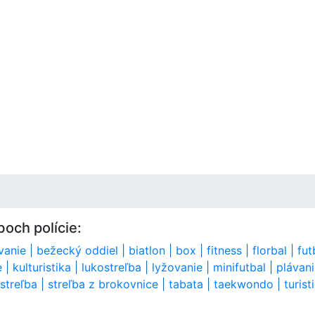
och polície:
vanie
|
bežecký oddiel
|
biatlon
|
box
|
fitness
|
florbal
|
fut
e
|
kulturistika
|
lukostreľba
|
lyžovanie
|
minifutbal
|
plávan
streľba
|
streľba z brokovnice
|
tabata
|
taekwondo
|
turist