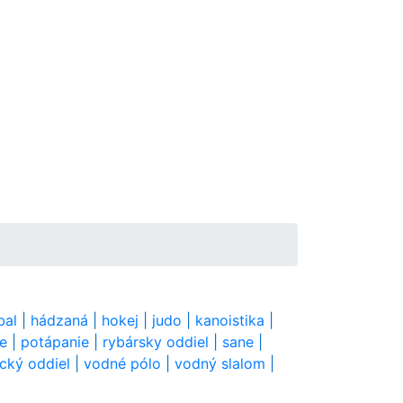
bal
|
hádzaná
|
hokej
|
judo
|
kanoistika
|
ie
|
potápanie
|
rybársky oddiel
|
sane
|
ický oddiel
|
vodné pólo
|
vodný slalom
|