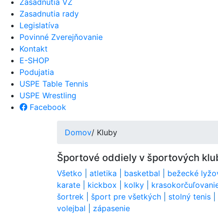
Zasadnutia VZ
Zasadnutia rady
Legislatíva
Povinné Zverejňovanie
Kontakt
E-SHOP
Podujatia
USPE Table Tennis
USPE Wrestling
Facebook
Domov
/ Kluby
Športové oddiely v športových klub
Všetko
|
atletika
|
basketbal
|
bežecké lyžo
karate
|
kickbox
|
kolky
|
krasokorčuľovani
šortrek
|
šport pre všetkých
|
stolný tenis
|
volejbal
|
zápasenie