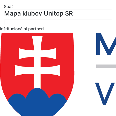
Späť
Mapa klubov Unitop SR
Leaflet
| ©
OpenStreetMap
contributors
×
+
Športový klub polície pri OR PZ Martin
Inštitucionálni partneri
Komenského 4056/2, 036 48 Martin
−