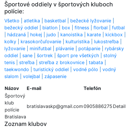
Športové oddiely v športových kluboch
polície:
Všetko
|
atletika
|
basketbal
|
bežecké lyžovanie
|
bežecký oddiel
|
biatlon
|
box
|
fitness
|
florbal
|
futbal
|
hádzaná
|
hokej
|
judo
|
kanoistika
|
karate
|
kickbox
|
kolky
|
krasokorčuľovanie
|
kulturistika
|
lukostreľba
|
lyžovanie
|
minifutbal
|
plávanie
|
potápanie
|
rybársky
oddiel
|
sane
|
šortrek
|
šport pre všetkých
|
stolný
tenis
|
streľba
|
streľba z brokovnice
|
tabata
|
taekwondo
|
turistický oddiel
|
vodné pólo
|
vodný
slalom
|
volejbal
|
zápasenie
Názov
E-mail
Telefón
Športový
klub
bratislavaskp@gmail.com
0905886275
Detail
polície
Bratislava
Zoznam klubov