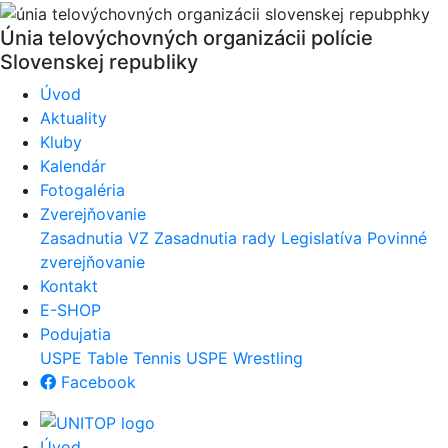
Únia telovýchovných organizácii polície
Slovenskej republiky
Úvod
Aktuality
Kluby
Kalendár
Fotogaléria
Zverejňovanie
Zasadnutia VZ
Zasadnutia rady
Legislatíva
Povinné
zverejňovanie
Kontakt
E-SHOP
Podujatia
USPE Table Tennis
USPE Wrestling
Facebook
Úvod