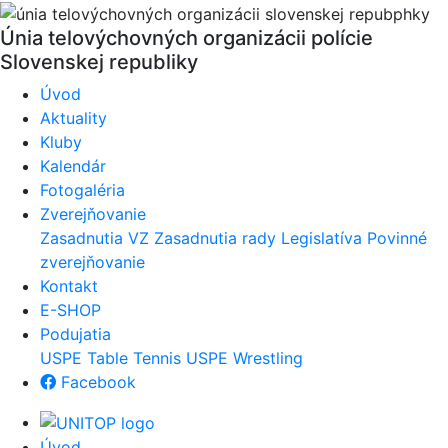
Únia telovýchovných organizácii polície
Slovenskej republiky
Úvod
Aktuality
Kluby
Kalendár
Fotogaléria
Zverejňovanie
Zasadnutia VZ
Zasadnutia rady
Legislatíva
Povinné
zverejňovanie
Kontakt
E-SHOP
Podujatia
USPE Table Tennis
USPE Wrestling
Facebook
Úvod