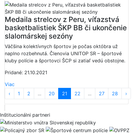
Medaila strelcov z Peru, víťazstvá
basketbalistiek ŠKP BB či ukončenie
slalomárskej sezóny
Väčšina kolektívnych športov je počas októbra už
naplno rozbehnutá. Členovia UNITOP SR – športové
kluby polície a športovci ŠCP si zatiaľ vedú obstojne.
Pridané: 21.10.2021
Viac
‹
1
2
...
20
21
22
...
27
28
›
Inštitucionálni partneri