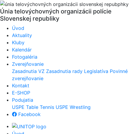
Únia telovýchovných organizácii polície
Slovenskej republiky
Úvod
Aktuality
Kluby
Kalendár
Fotogaléria
Zverejňovanie
Zasadnutia VZ
Zasadnutia rady
Legislatíva
Povinné
zverejňovanie
Kontakt
E-SHOP
Podujatia
USPE Table Tennis
USPE Wrestling
Facebook
Úvod