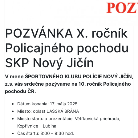
POZVÁNKA X. ročník
Policajného pochodu
SKP Nový Jičín
V mene ŠPORTOVNÉHO KLUBU POLÍCIE NOVÝ JIČÍN,
z.s. vás srdečne pozývame na 10. ročník Policajného
pochodu ČR.
Dátum konania: 17. mája 2025
Miesto: oblasť LAŠSKÁ BRÁNA
Miesto štartu a prezentácie: Větřkovická priehrada,
Kopřivnice – Lubina
Čas štartu: 8:00 – 9:30 hod.