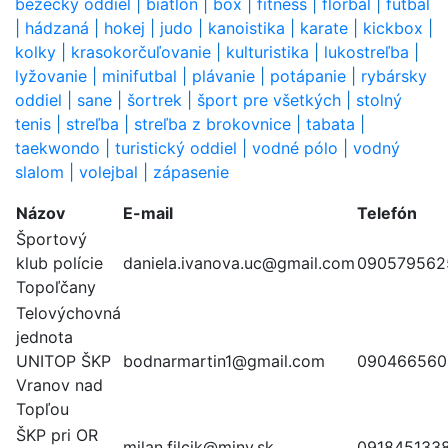
bežecký oddiel
|
biatlon
|
box
|
fitness
|
florbal
|
futbal
|
hádzaná
|
hokej
|
judo
|
kanoistika
|
karate
|
kickbox
|
kolky
|
krasokorčuľovanie
|
kulturistika
|
lukostreľba
|
lyžovanie
|
minifutbal
|
plávanie
|
potápanie
|
rybársky
oddiel
|
sane
|
šortrek
|
šport pre všetkých
|
stolný
tenis
|
streľba
|
streľba z brokovnice
|
tabata
|
taekwondo
|
turistický oddiel
|
vodné pólo
|
vodný
slalom
|
volejbal
|
zápasenie
Názov
E-mail
Telefón
Športový
klub polície
daniela.ivanova.uc@gmail.com
090579562
Topoľčany
Telovýchovná
jednota
UNITOP ŠKP
bodnarmartin1@gmail.com
090466560
Vranov nad
Topľou
ŠKP pri OR
milan.filcik@minv.sk
091845133