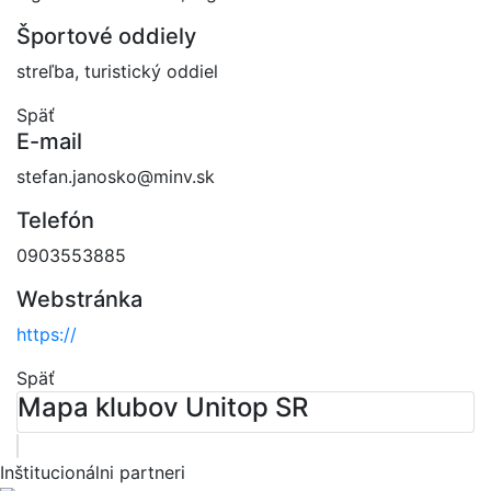
Športové oddiely
streľba, turistický oddiel
Späť
E-mail
stefan.janosko@minv.sk
Telefón
0903553885
Webstránka
https://
Späť
Mapa klubov Unitop SR
Leaflet
| ©
OpenStreetMap
contributors
×
+
Športový klub polície pri OR PZ Martin
Inštitucionálni partneri
Komenského 4056/2, 036 48 Martin