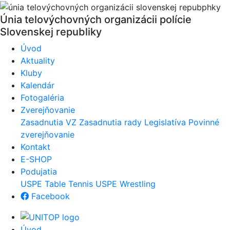
Únia telovýchovných organizácii polície
Slovenskej republiky
Úvod
Aktuality
Kluby
Kalendár
Fotogaléria
Zverejňovanie
Zasadnutia VZ
Zasadnutia rady
Legislatíva
Povinné
zverejňovanie
Kontakt
E-SHOP
Podujatia
USPE Table Tennis
USPE Wrestling
Facebook
Úvod