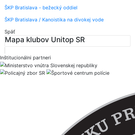
ŠKP Bratislava - bežecký oddiel
ŠKP Bratislava / Kanoistika na divokej vode
Späť
Mapa klubov Unitop SR
Leaflet
| ©
OpenStreetMap
contributors
×
+
Športový klub polície pri OR PZ Martin
Inštitucionálni partneri
Komenského 4056/2, 036 48 Martin
−