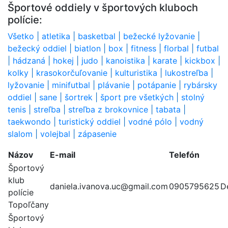
Športové oddiely v športových kluboch
polície:
Všetko
|
atletika
|
basketbal
|
bežecké lyžovanie
|
bežecký oddiel
|
biatlon
|
box
|
fitness
|
florbal
|
futbal
|
hádzaná
|
hokej
|
judo
|
kanoistika
|
karate
|
kickbox
|
kolky
|
krasokorčuľovanie
|
kulturistika
|
lukostreľba
|
lyžovanie
|
minifutbal
|
plávanie
|
potápanie
|
rybársky
oddiel
|
sane
|
šortrek
|
šport pre všetkých
|
stolný
tenis
|
streľba
|
streľba z brokovnice
|
tabata
|
taekwondo
|
turistický oddiel
|
vodné pólo
|
vodný
slalom
|
volejbal
|
zápasenie
Názov
E-mail
Telefón
Športový
klub
daniela.ivanova.uc@gmail.com
0905795625
De
polície
Topoľčany
Športový