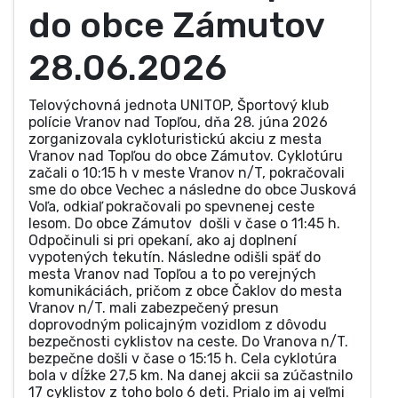
do obce Zámutov
28.06.2026
Telovýchovná jednota UNITOP, Športový klub
polície Vranov nad Topľou, dňa 28. júna 2026
zorganizovala cykloturistickú akciu z mesta
Vranov nad Topľou do obce Zámutov. Cyklotúru
začali o 10:15 h v meste Vranov n/T, pokračovali
sme do obce Vechec a následne do obce Jusková
Voľa, odkiaľ pokračovali po spevnenej ceste
lesom. Do obce Zámutov došli v čase o 11:45 h.
Odpočinuli si pri opekaní, ako aj doplnení
vypotených tekutín. Následne odišli späť do
mesta Vranov nad Topľou a to po verejných
komunikáciách, pričom z obce Čaklov do mesta
Vranov n/T. mali zabezpečený presun
doprovodným policajným vozidlom z dôvodu
bezpečnosti cyklistov na ceste. Do Vranova n/T.
bezpečne došli v čase o 15:15 h. Cela cyklotúra
bola v dĺžke 27,5 km. Na danej akcii sa zúčastnilo
17 cyklistov z toho bolo 6 deti. Prialo im aj veľmi